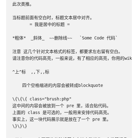
此次类推。

当标题前面有空白时，标题文本居中对齐。

       = 我是居中的标题 =

*粗体*  _斜体_  ~~删除线~~   `Some Code 代码` 

注意 这几个针对文本格式的标签，都要求左右留有空白。

请注意你的代码高亮，一般来说，有了相应的高亮，你用的wiki标
^上^标  ,,下,,标

    四个空格缩进的内容会被转成blockquote

\{\{\{ class="brush:php"

这中间的内容会被放到一个 pre 里，适合贴代码。

上面的 class 是可选的，一般用来安排代码高亮。

事实上，这一块代码展示就是放在了一个 pre 里。

\}\}\}
