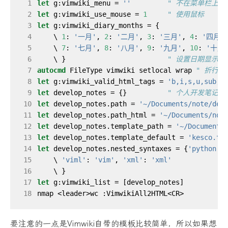
 1
let
 g:vimwiki_menu = 
''
" 不在菜单栏上显示V
 2
let
 g:vimwiki_use_mouse = 
1
" 使用鼠标
 3
let
 4
    \ 
1
: 
'一月'
, 
2
: 
'二月'
, 
3
: 
'三月'
, 
4
: 
'四月'
 5
    \ 
7
: 
'七月'
, 
8
: 
'八月'
, 
9
: 
'九月'
, 
10
: 
'十月
 6
    \ }                         
" 设置日期显示文
 7
autocmd
 FileType vimwiki setlocal wrap 
" 折行
 8
let
 g:vimwiki_valid_html_tags = 
'b,i,s,u,sub,s
 9
let
 develop_notes = {}          
" 个人开发笔记
10
let
 develop_notes.path = 
'~/Documents/note/dev
11
let
 develop_notes.path_html = 
'~/Documents/not
12
let
 develop_notes.template_path = 
'~/Documents
13
let
 develop_notes.template_default = 
'kesco.tp
14
let
 develop_notes.nested_syntaxes = {
'python'
:
15
    \ 
'viml'
: 
'vim'
, 
'xml'
: 
'xml'
16
    \ }                                       
17
let
 g:vimwiki_list = [develop_notes]          
18
要注意的一点是Vimwiki自带的模板比较简单，所以如果想